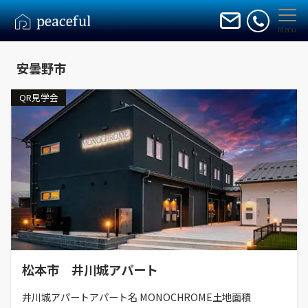
Menu
安曇野市
QR見学会
松本市 井川城アパート
井川城アパートアパート名 MONOCHROME土地面積